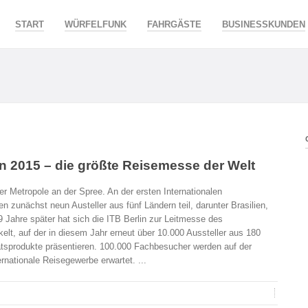
START
WÜRFELFUNK
FAHRGÄSTE
BUSINESSKUNDEN
in 2015 – die größte Reisemesse der Welt
der Metropole an der Spree. An der ersten Internationalen
 zunächst neun Austeller aus fünf Ländern teil, darunter Brasilien,
 Jahre später hat sich die ITB Berlin zur Leitmesse des
elt, auf der in diesem Jahr erneut über 10.000 Aussteller aus 180
ätsprodukte präsentieren. 100.000 Fachbesucher werden auf der
rnationale Reisegewerbe erwartet. ...