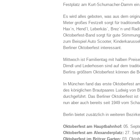
Festplatz am Kurt-Schumacher-Damm ein
Es wird alles geboten, was aus dem origi
Meter großes Festzelt sorgt für traditione
Hax´n, Hend´l, Leberkäs´, Brez´n und Radi
Oktoberfest-Band sorgt für gute Stimmung 
zum Beispiel Auto Scooter, Kinderkaruss
Berliner Oktoberfest interessant.
Mittwoch ist Familientag mit halben Preis
Dirndl und Lederhosen sind auf dem tradit
Berlins größtem Oktoberfest können die B
In München fand das erste Oktoberfest am
des königlichen Brautpaares Ludwig von 
durchgeführt. Das Berliner Oktoberfest ist
nun aber auch bereits seit 1949 vom Schaus
Berlin bietet zusätzlich in weiteren Bezirke
Oktoberfest am Hauptbahnhof:
05. Sept
Oktoberfest am Alexanderplatz:
27. Sept
Oktoberfest im Britzer Garten:
03. Oktob