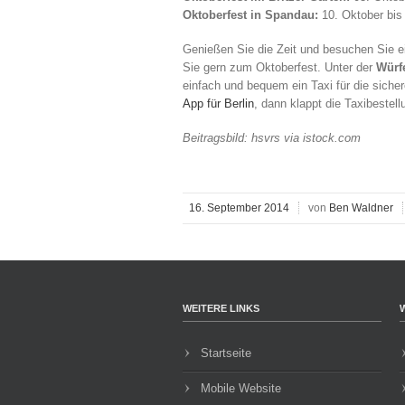
Oktoberfest in Spandau:
10. Oktober bis
Genießen Sie die Zeit und besuchen Sie ei
Sie gern zum Oktoberfest. Unter der
Würf
einfach und bequem ein Taxi für die siche
App für Berlin
, dann klappt die Taxibeste
Beitragsbild: hsvrs via istock.com
16. September 2014
von
Ben Waldner
WEITERE LINKS
Startseite
Mobile Website