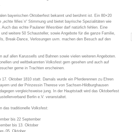
.
nalen bayerischen Oktoberfest bekannt und berühmt ist. Ein 80×20
lle „echte Wies´n“ Stimmung und bietet bayrische Spezialitäten wie
. Auch das echte Paulaner Wiesnbier darf natürlich fehlen. Eine
und weitere 50 Schausteller, sowie Angebote für die ganze Familie,
ells, Break-Dance, Verlosungen uvm. machen den Besuch auf den
en auf allen Karussells und Bahnen sowie vielen weiteren Angeboten.
ionellen und weltbekannten Volksfest gern gesehen und auch auf
esucher gerne in Trachten erscheinen.
 17. Oktober 1810 statt. Damals wurde ein Pferderennen zu Ehren
Bayern und der Prinzessin Therese von Sachsen-Hildburghausen
 dagegen vergleichsweise jung. In der Hauptstadt wird das Oktoberfest
tellerverband Berlin e.V. veranstaltet.
n das traditionelle Volksfest:
ember bis 22 September
ember bis 13. Oktober
er- 05. Oktober