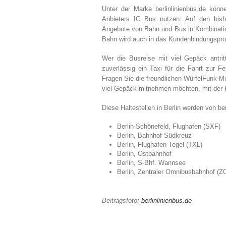
Unter der Marke berlinlinienbus.de könn
Anbieters IC Bus nutzen: Auf den bish
Angebote von Bahn und Bus in Kombinati
Bahn wird auch in das Kundenbindungspr
Wer die Busreise mit viel Gepäck antri
zuverlässig ein Taxi für die Fahrt zur F
Fragen Sie die freundlichen WürfelFunk-M
viel Gepäck mitnehmen möchten, mit der Fa
Diese Haltestellen in Berlin werden von ber
Berlin-Schönefeld, Flughafen (SXF)
Berlin, Bahnhof Südkreuz
Berlin, Flughafen Tegel (TXL)
Berlin, Ostbahnhof
Berlin, S-Bhf. Wannsee
Berlin, Zentraler Omnibusbahnhof (
Beitragsfoto:
berlinlinienbus.de