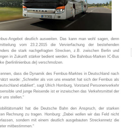
bus-Angebot deutlich ausweiten. Das kann man wohl sagen, denn
mitteilung vom 23.2.2015 die Vervierfachung der bestehenden
nders die stark nachgefragten Strecken, z.B. zwischen Berlin und
ngen in Zukunft stärker bedient werden. Die Bahnbus-Marken IC-Bus
e (berlinlinienbus.de) verschmolzen.
erkennen, dass die Dynamik des Fernbus-Marktes in Deutschland nach
hätzt wurde: „Schneller als von uns erwartet hat sich der Fernbus als
n Deutschland etabliert“, sagt Ulrich Homburg, Vorstand Personenverkehr
sensible und junge Reisende ist er inzwischen das Verkehrsmittel der
 uns stellen.“
obilitätsmarkt hat die Deutsche Bahn den Anspruch, der starken
en Rechnung zu tragen. Homburg: „Dabei wollen wir das Feld nicht
rlassen, sondern mit einem deutlich ausgebauten Streckennetz die
ieter mitbestimmen.“