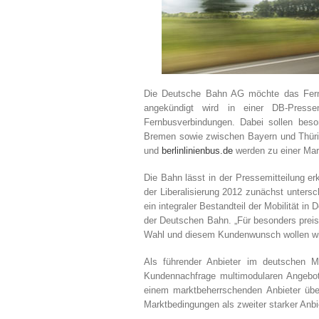
Die Deutsche Bahn AG möchte das Fern
angekündigt wird in einer DB-Presse
Fernbusverbindungen. Dabei sollen beso
Bremen sowie zwischen Bayern und Thüri
und
berlinlinienbus.de
werden zu einer Mark
Die Bahn lässt in der Pressemitteilung 
der Liberalisierung 2012 zunächst untersc
ein integraler Bestand­teil der Mobilität i
der Deutschen Bahn. „Für besonders preis
Wahl und diesem Kunden­wunsch wollen wir
Als führender Anbieter im deutschen M
Kundennachfrage multimodularen Angebot
einem marktbeherrschenden Anbieter übe
Marktbedingungen als zweiter starker Anb