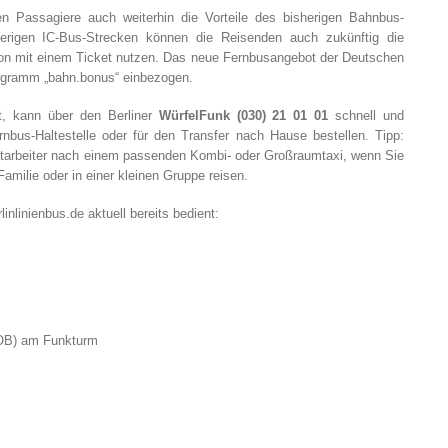
en Passagiere auch weiterhin die Vorteile des bisherigen Bahnbus-
erigen IC-Bus-Strecken können die Reisenden auch zukünftig die
on mit einem Ticket nutzen. Das neue Fernbusangebot der Deutschen
ogramm „bahn.bonus“ einbezogen.
tt, kann über den Berliner
WürfelFunk (030) 21 01 01
schnell und
ernbus-Haltestelle oder für den Transfer nach Hause bestellen. Tipp:
itarbeiter nach einem passenden Kombi- oder Großraumtaxi, wenn Sie
milie oder in einer kleinen Gruppe reisen.
linlinienbus.de aktuell bereits bedient:
ZOB) am Funkturm