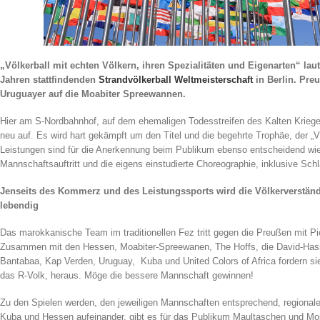
„Völkerball mit echten Völkern, ihren Spezialitäten und Eigenarten“ laut
Jahren stattfindenden
Strandvölkerball Weltmeisterschaft
in Berlin. Pre
Uruguayer auf die Moabiter Spreewannen.
Hier am S-Nordbahnhof, auf dem ehemaligen Todesstreifen des Kalten Krieges
neu auf. Es wird hart gekämpft um den Titel und die begehrte Trophäe, der „V
Leistungen sind für die Anerkennung beim Publikum ebenso entscheidend wie
Mannschaftsauftritt und die eigens einstudierte Choreographie, inklusive Sc
Jenseits des Kommerz und des Leistungssports wird die Völkerverstän
lebendig
Das marokkanische Team im traditionellen Fez tritt gegen die Preußen mit P
Zusammen mit den Hessen, Moabiter-Spreewanen, The Hoffs, die David-Hass
Bantabaa, Kap Verden, Uruguay, Kuba und United Colors of Africa fordern si
das R-Volk, heraus. Möge die bessere Mannschaft gewinnen!
Zu den Spielen werden, den jeweiligen Mannschaften entsprechend, regionale 
Kuba und Hessen aufeinander, gibt es für das Publikum Maultaschen und Moj