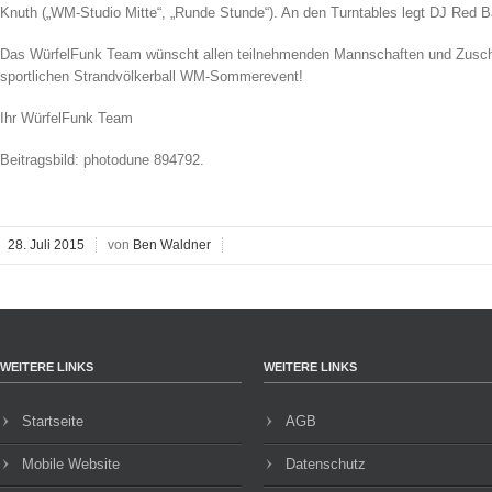
Knuth („WM-Studio Mitte“, „Runde Stunde“). An den Turntables legt DJ Red B
Das WürfelFunk Team wünscht allen teilnehmenden Mannschaften und Zusch
sportlichen Strandvölkerball WM-Sommerevent!
Ihr WürfelFunk Team
Beitragsbild: photodune 894792.
28. Juli 2015
von
Ben Waldner
WEITERE LINKS
WEITERE LINKS
Startseite
AGB
Mobile Website
Datenschutz